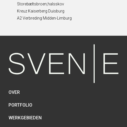
Storebæltsbroen,halsskov
Kreuz Kaiserberg Duisburg
A2 Verbreding Midden-Limburg
OVER
PORTFOLIO
WERKGEBIEDEN