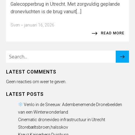
Galecopperbrug in Utrecht. Met zorgvuldig geplande
dronevluchten is de brug vanuit[…]
-
Sven
januari 16, 2026
READ MORE
LATEST COMMENTS
Geen reacties om weer te geven.
LATEST POSTS
Venlo in de Sneeuw: Adembenemende Dronebeelden
van een Winterwonderland
Cinematic dronevideo infrastructuur in Utrecht
Storebæltsbroen,halsskov
Kreuz Kaiserberg Duisburg