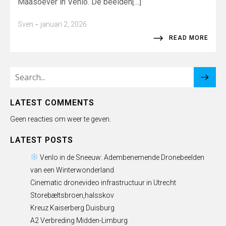
Maasoever in Venlo. De beelden[…]
-
Sven
januari 2, 2026
READ MORE
LATEST COMMENTS
Geen reacties om weer te geven.
LATEST POSTS
Venlo in de Sneeuw: Adembenemende Dronebeelden
van een Winterwonderland
Cinematic dronevideo infrastructuur in Utrecht
Storebæltsbroen,halsskov
Kreuz Kaiserberg Duisburg
A2 Verbreding Midden-Limburg