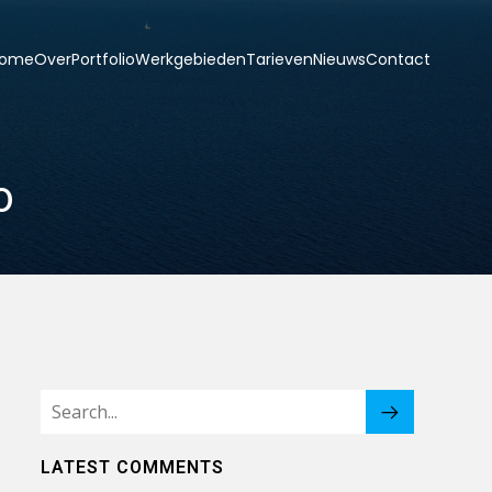
ome
Over
Portfolio
Werkgebieden
Tarieven
Nieuws
Contact
o
LATEST COMMENTS