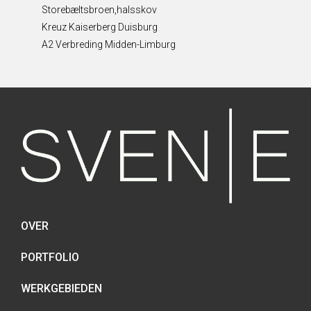
Storebæltsbroen,halsskov
Kreuz Kaiserberg Duisburg
A2 Verbreding Midden-Limburg
OVER
PORTFOLIO
WERKGEBIEDEN